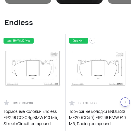
Endless
для BMW M2/M4
Это Хит!
нет отзывов
нет отзывов
Тормозные колодки Endless
Тормозные колодки ENDLESS
EIP238 CC-CRg BMW F10 M5,
ME20 (CC40) EIP238 BMW F10
Street/Circuit compound,
M5, Racing compound,
передние
передние