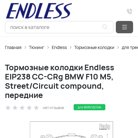
Главная
Тюнинг
Endless
Тормозные колодки
для тре
Тормозные колодки Endless
EIP238 CC-CRg BMW F10 M5,
Street/Circuit compound,
передние
нет отзывов
для BMW M2/M4