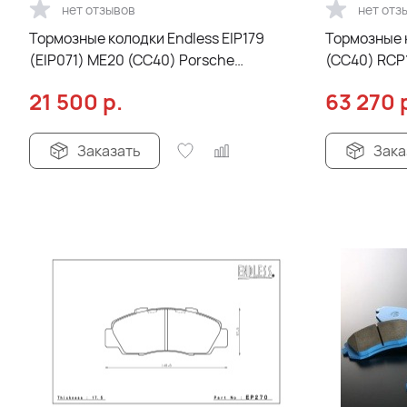
нет отзывов
нет отз
Тормозные колодки Endless EIP179
Тормозные 
(EIP071) ME20 (CC40) Porsche
(CC40) RCP1
CaymanS, Racing compound, передние
передние
21 500
р.
63 270
Заказать
Зака