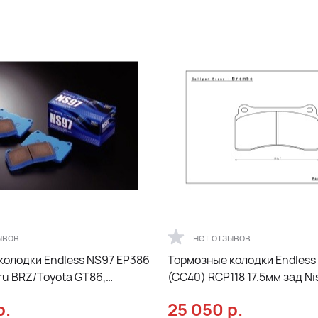
ывов
нет отзывов
колодки Endless NS97 EP386
Тормозные колодки Endless
ru BRZ/Toyota GT86,
(CC40) RCP118 17.5мм зад N
R35
р.
25 050
р.