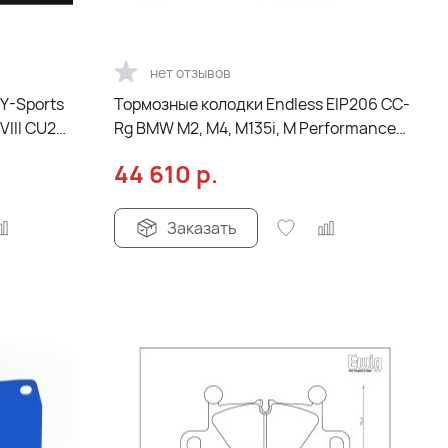
нет отзывов
Y-Sports
Тормозные колодки Endless EIP206 CC-
VIII CU2
Rg BMW M2, M4, M135i, M Performance
F30/F31, передние
44 610
р.
Заказать