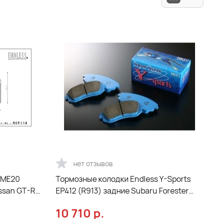
нет отзывов
 ME20
Тормозные колодки Endless Y-Sports
issan GT-R
EP412 (R913) задние Subaru Forester
Impreza
10 710
р.