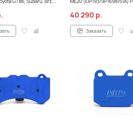
oyota GT86, Subaru, Brz,
ME20 (EIP193/9P1698151A) 
acy, Forester, задние
Boxster Cayman S (982) пе
.
40 290
р.
зать
Заказать