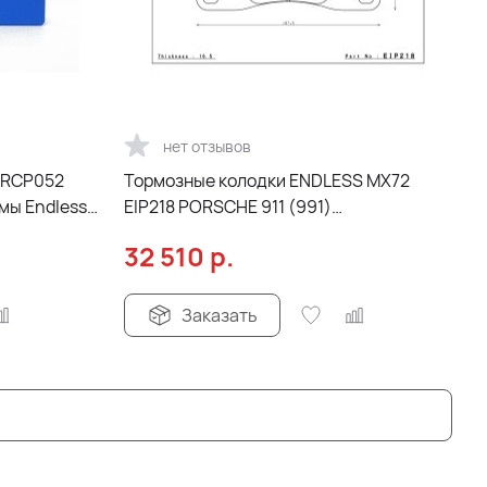
нет отзывов
 RCP052
Тормозные колодки ENDLESS MX72
мы Endless
EIP218 PORSCHE 911 (991)
Racing BIG4 EC470
Carrera/Carrera 4, Street/Circuit
32 510
р.
compound, задние
Заказать