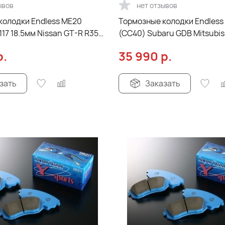
ывов
нет отзывов
колодки Endless ME20
Тормозные колодки Endless
17 18.5мм Nissan GT-R R35
(CC40) Subaru GDB Mitsubis
Evo CT9A Brembo® 2pot зад
р.
35 990
р.
зать
Заказать