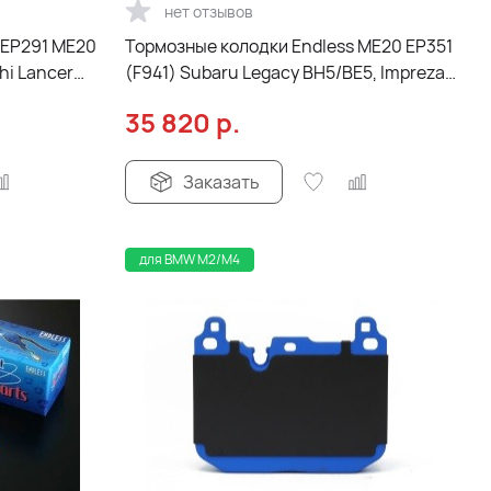
нет отзывов
 EP291 ME20
Тормозные колодки Endless ME20 EP351
hi Lancer
(F941) Subaru Legacy BH5/BE5, Impreza
ние
GC8/GDA/GDB
35 820
р.
Заказать
для BMW M2/M4