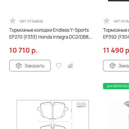
нет отзывов
нет отз
Тормозные колодки Endless Y-Sports
Тормозные к
EP270 (F333) Honda Integra DC2/DB8,
EP392 (F304
NSX NA1/2, Civik EK9, Odyssey RA1-5
10 710
р.
11 490
р
Заказать
Зака
для BMW M2