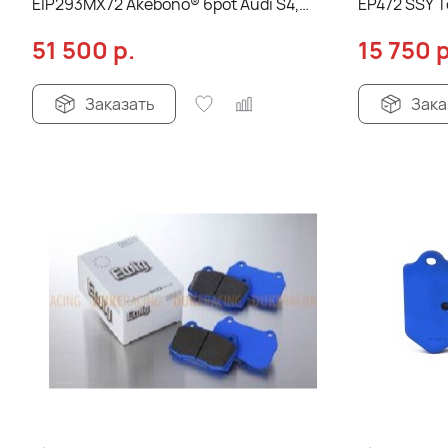
EIP293MX72 Akebono® 6pot Audi S4,
EP472 SSY T
SQ7, передние
Impreza, Leg
51 500
р.
15 750
р
Заказать
Зака