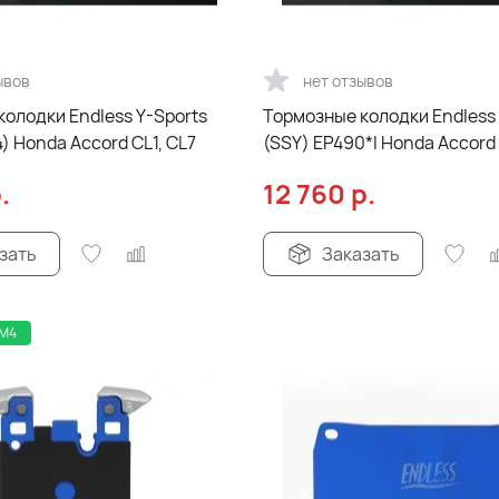
ывов
нет отзывов
олодки Endless Y-Sports
Тормозные колодки Endless 
) Honda Accord CL1, CL7
(SSY) EP490*I Honda Accord 
(EDM) (2pot)
.
12 760
р.
зать
Заказать
/M4