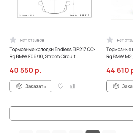
нет отзывов
нет отз
Тормозные колодки Endless EIP217 CC-
Тормозные к
Rg BMW F06/10, Street/Circuit
Rg BMW M2, 
compound, задние
F30/F31, за
40 550
р.
44 610
Заказать
Зака