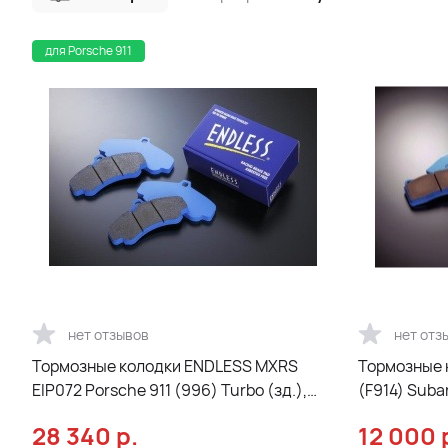
для Porsche 911
нет отзывов
нет отз
Тормозные колодки ENDLESS MXRS
Тормозные 
EIP072 Porsche 911 (996) Turbo (зд.),
(F914) Suba
Carerra (пр.), Boxster 986, Street/Circuit
передние
28 340
р.
12 000
compound, перед/зад